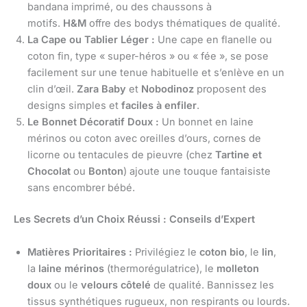
bandana imprimé, ou des chaussons à
motifs.
H&M
offre des bodys thématiques de qualité.
La Cape ou Tablier Léger :
Une cape en flanelle ou
coton fin, type « super-héros » ou « fée », se pose
facilement sur une tenue habituelle et s’enlève en un
clin d’œil.
Zara Baby
et
Nobodinoz
proposent des
designs simples et
faciles à enfiler
.
Le Bonnet Décoratif Doux :
Un bonnet en laine
mérinos ou coton avec oreilles d’ours, cornes de
licorne ou tentacules de pieuvre (chez
Tartine et
Chocolat
ou
Bonton
) ajoute une touque fantaisiste
sans encombrer bébé.
Les Secrets d’un Choix Réussi : Conseils d’Expert
Matières Prioritaires :
Privilégiez le
coton bio
, le
lin
,
la
laine mérinos
(thermorégulatrice), le
molleton
doux
ou le
velours côtelé
de qualité. Bannissez les
tissus synthétiques rugueux, non respirants ou lourds.