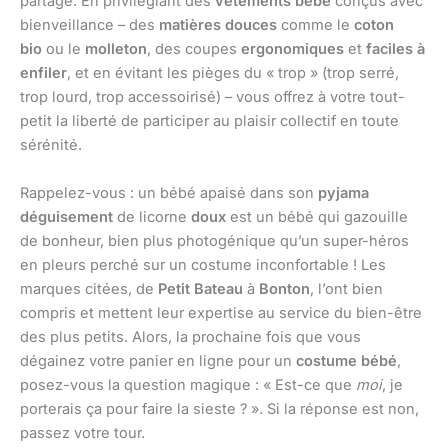
partagé. En privilégiant des
vêtements bébé
conçus avec
bienveillance – des
matières douces
comme le
coton
bio
ou le
molleton
, des coupes
ergonomiques
et
faciles à
enfiler
, et en évitant les pièges du « trop » (trop serré,
trop lourd, trop accessoirisé) – vous offrez à votre tout-
petit la liberté de participer au plaisir collectif en toute
sérénité.
Rappelez-vous : un bébé apaisé dans son
pyjama
déguisement
de licorne
doux
est un bébé qui gazouille
de bonheur, bien plus photogénique qu’un super-héros
en pleurs perché sur un costume inconfortable ! Les
marques citées, de
Petit Bateau
à
Bonton
, l’ont bien
compris et mettent leur expertise au service du bien-être
des plus petits. Alors, la prochaine fois que vous
dégainez votre panier en ligne pour un
costume bébé
,
posez-vous la question magique : « Est-ce que
moi
, je
porterais ça pour faire la sieste ? ». Si la réponse est non,
passez votre tour.