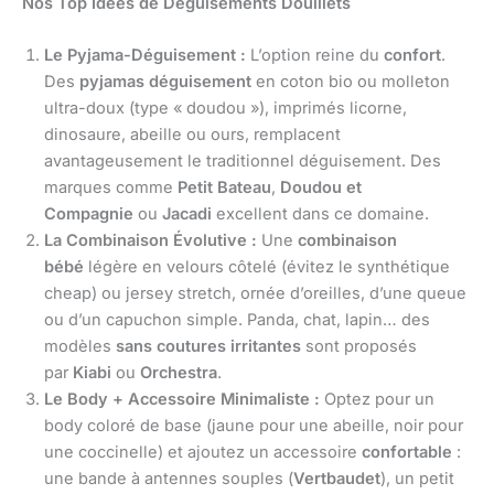
Nos Top Idées de Déguisements Douillets
Le Pyjama-Déguisement :
L’option reine du
confort
.
Des
pyjamas déguisement
en coton bio ou molleton
ultra-doux (type « doudou »), imprimés licorne,
dinosaure, abeille ou ours, remplacent
avantageusement le traditionnel déguisement. Des
marques comme
Petit Bateau
,
Doudou et
Compagnie
ou
Jacadi
excellent dans ce domaine.
La Combinaison Évolutive :
Une
combinaison
bébé
légère en velours côtelé (évitez le synthétique
cheap) ou jersey stretch, ornée d’oreilles, d’une queue
ou d’un capuchon simple. Panda, chat, lapin… des
modèles
sans coutures irritantes
sont proposés
par
Kiabi
ou
Orchestra
.
Le Body + Accessoire Minimaliste :
Optez pour un
body coloré de base (jaune pour une abeille, noir pour
une coccinelle) et ajoutez un accessoire
confortable
:
une bande à antennes souples (
Vertbaudet
), un petit