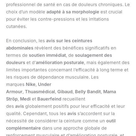
professionnel de santé en cas de douleurs chroniques. Le
choix d’un modèle
adapté à sa morphologie
est crucial
pour éviter les contre-pressions et les irritations
cutanées.
En conclusion, les
avis sur les ceintures
abdominales
révèlent des bénéfices significatifs en
termes de
soutien immédiat
, de
soulagement des
douleurs
et d’
amélioration posturale
, mais également des
limites importantes concernant l’efficacité à long terme et
les risques de dépendance musculaire. Les
marques
Nike
,
Under
Armour
,
Thuasmédical
,
Gibaud
,
Belly Bandit
,
Mama
Ströp
,
Medi
et
Bauerfeind
recueillent
des
avis
globalement positifs pour leur efficacité et leur
qualité. Cependant, tous les
avis
s’accordent sur la
nécessité de considérer la ceinture comme un
outil
complémentaire
dans une approche globale de
renforcement musculaire et d’amélioration posturale, et