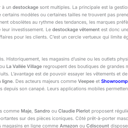
r à un
destockage
sont multiples. La principale est la gest
 certains modèles ou certaines tailles ne trouvent pas prene
nnent obsolètes au rythme des tendances, les marques préfèr
e leur investissement. Le
destockage vêtement
est donc une
aires pour les clients. C’est un cercle vertueux qui limite é
s. Historiquement, les magasins d’usine ou les outlets physi
ou
La Vallée Village
regroupent des boutiques de grandes m
uits. L’avantage est de pouvoir essayer les vêtements et de v
 ligne
. Des acteurs majeurs comme
Veepee
et
Showroompr
es depuis son canapé. Leurs applications mobiles permetten
ues comme
Maje
,
Sandro
ou
Claudie Pierlot
proposent réguli
ortantes sur des pièces iconiques. Côté prêt-à-porter masc
nds magasins en ligne comme
Amazon
ou
Cdiscount
disposen