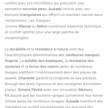
confort avec ses microfibres qui procurent une
sensation
seconde peau
.
Aubade
innove avec ses
bonnets
triangulaires
qui offrent un maintien naturel sans
compression. Les marques
comme
Wacoal
ou
Natori
combinent expertise technique
et confort optimal pour une large gamme de
morphologies.
La
durabilité
et la
résistance à l’usure
sont des
caractéristiques déterminantes des
meilleures marques
lingerie
. La
solidité des élastiques
, la
résistance des
coutures
et la
tenue des coloris
après de nombreux
lavages justifient l’investissement dans des pièces de
qualité.
Chantelle
garantit la longévité de ses produits
through des tests rigoureux et des consignes d’entretien
claires.
Simone Pérèle
avec son innovation
Memory
Fit
assure que les soutiens-gorges conservent leur forme
initiale après de nombreux lavages.
Aubade
maintient des
standards de qualité exceptionnels qui assurent des