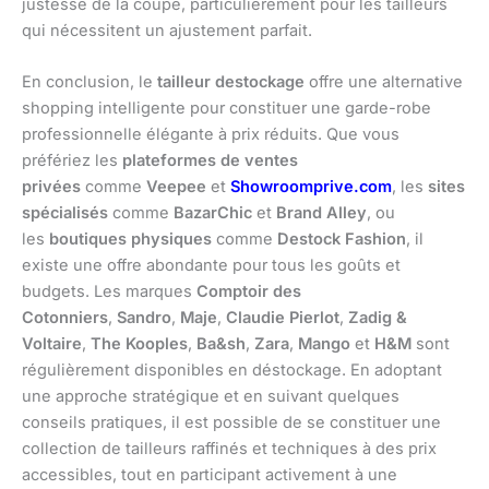
justesse de la coupe, particulièrement pour les tailleurs
qui nécessitent un ajustement parfait.
En conclusion, le
tailleur destockage
offre une alternative
shopping intelligente pour constituer une garde-robe
professionnelle élégante à prix réduits. Que vous
préfériez les
plateformes de ventes
privées
comme
Veepee
et
Showroomprive.com
, les
sites
spécialisés
comme
BazarChic
et
Brand Alley
, ou
les
boutiques physiques
comme
Destock Fashion
, il
existe une offre abondante pour tous les goûts et
budgets. Les marques
Comptoir des
Cotonniers
,
Sandro
,
Maje
,
Claudie Pierlot
,
Zadig &
Voltaire
,
The Kooples
,
Ba&sh
,
Zara
,
Mango
et
H&M
sont
régulièrement disponibles en déstockage. En adoptant
une approche stratégique et en suivant quelques
conseils pratiques, il est possible de se constituer une
collection de tailleurs raffinés et techniques à des prix
accessibles, tout en participant activement à une