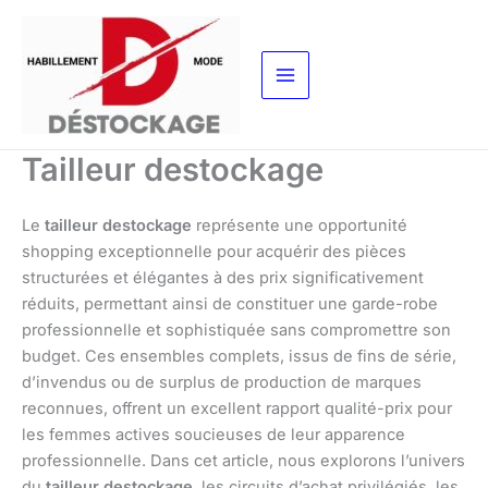
Aller
au
contenu
Tailleur destockage
Le
tailleur destockage
représente une opportunité
shopping exceptionnelle pour acquérir des pièces
structurées et élégantes à des prix significativement
réduits, permettant ainsi de constituer une garde-robe
professionnelle et sophistiquée sans compromettre son
budget. Ces ensembles complets, issus de fins de série,
d’invendus ou de surplus de production de marques
reconnues, offrent un excellent rapport qualité-prix pour
les femmes actives soucieuses de leur apparence
professionnelle. Dans cet article, nous explorons l’univers
du
tailleur destockage
, les circuits d’achat privilégiés, les