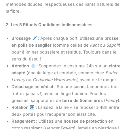
méthodes douces, respectueuses des liants naturels de
la fibre.
2. Les 5 Rituels Quotidiens Indispensables
Brossage
: Après chaque port, utilisez une
brosse
en poils de sanglier
(comme celles de
Kent
ou
Saphir
)
pour éliminer poussière et résidus. Toujours dans le
sens du tissu !
Aération
: Suspendez le costume 24h sur un
cintre
adapté
(épaule large et courbée, comme chez
Butler
Luxury
ou
Cedarville Woodworks
) avant de le ranger.
Détachage immédiat
: Sur une
tache
, tamponnez (ne
frottez jamais !) avec un linge humide. Pour les
graisses, saupoudrez de
terre de Sommières
(
Fleury
).
Rotation
: Laissez la laine « se reposer » 48h entre
deux portés pour récupérer son élasticité.
Rangement
: Utilisez une
housse de protection
en
coton respirant (
Hanger Project
), jamais en plastique !