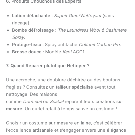
6. Produits Chouchous des Experts
Lotion détachante
:
Saphir Omni’Nettoyant
(sans
rinçage).
Bombe défroissage
:
The Laundress Wool & Cashmere
Spray
.
Protège-tissu
: Spray antitache
Collonil Carbon Pro
.
Brosse douce
: Modèle
Kent
ACC1.
7. Quand Réparer plutôt que Nettoyer ?
Une accroche, une doublure déchirée ou des boutons
fragiles ? Consultez un
tailleur spécialisé
avant tout
nettoyage. Des maisons
comme
Dormeuil
ou
Scabal
réparent leurs créations
sur
mesure
. Un ourlet refait à temps sauve un costume !
Choisir un costume
sur mesure
en
laine
, c’est célébrer
l’excellence artisanale et s’engager envers une
élégance