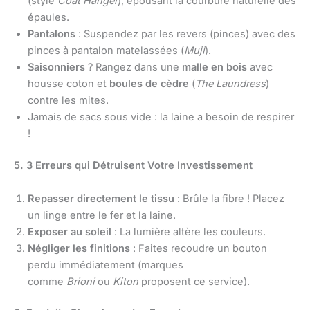
(style
Coat Hanger
), épousant la courbure naturelle des
épaules.
Pantalons
: Suspendez par les revers (pinces) avec des
pinces à pantalon matelassées (
Muji
).
Saisonniers
? Rangez dans une
malle en bois
avec
housse coton et
boules de cèdre
(
The Laundress
)
contre les mites.
Jamais de sacs sous vide : la laine a besoin de respirer
!
5. 3 Erreurs qui Détruisent Votre Investissement
Repasser directement le tissu
: Brûle la fibre ! Placez
un linge entre le fer et la laine.
Exposer au soleil
: La lumière altère les couleurs.
Négliger les finitions
: Faites recoudre un bouton
perdu immédiatement (marques
comme
Brioni
ou
Kiton
proposent ce service).