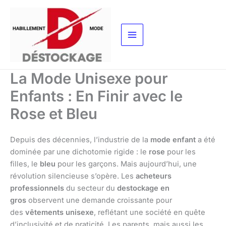
Aller
au
contenu
La Mode Unisexe pour
Enfants : En Finir avec le
Rose et Bleu
Depuis des décennies, l’industrie de la
mode enfant
a été
dominée par une dichotomie rigide : le
rose
pour les
filles, le
bleu
pour les garçons. Mais aujourd’hui, une
révolution silencieuse s’opère. Les
acheteurs
professionnels
du secteur du
destockage en
gros
observent une demande croissante pour
des
vêtements unisexe
, reflétant une société en quête
d’inclusivité et de praticité. Les parents, mais aussi les