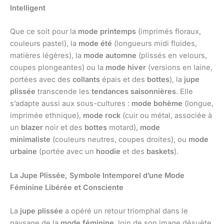
Intelligent
Que ce soit pour la
mode printemps
(imprimés floraux,
couleurs pastel), la
mode été
(longueurs midi fluides,
matières légères), la
mode automne
(plissés en velours,
coupes plongeantes) ou la
mode hiver
(versions en laine,
portées avec des
collants
épais et des
bottes
), la
jupe
plissée
transcende les
tendances saisonnières
. Elle
s’adapte aussi aux sous-cultures :
mode bohème
(longue,
imprimée ethnique),
mode rock
(cuir ou métal, associée à
un
blazer
noir et des
bottes
motard),
mode
minimaliste
(couleurs neutres, coupes droites), ou
mode
urbaine
(portée avec un
hoodie
et des
baskets
).
La Jupe Plissée, Symbole Intemporel d’une Mode
Féminine Libérée et Consciente
La
jupe plissée
a opéré un retour triomphal dans le
paysage de la
mode féminine
, loin de son image désuète,