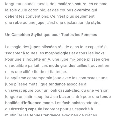
longueurs audacieuses, des
matières naturelles
comme
la soie ou le coton bio, et des coupes
oversize
qui
défient les conventions. Ce n’est plus seulement
une
robe
ou une
jupe
, c’est une déclaration de
style
.
Un Caméléon Stylistique pour Toutes les Femmes
La magie des
jupes plissées
réside dans leur capacité à
s’adapter à toutes les
morphologies
et à tous les
looks
.
Pour une silhouette en A, une jupe mi-longe plissée crée
un équilibre parfait. Les
mode grandes tailles
trouvent en
elles une alliée fluide et flatteuse.
Le
stylisme
contemporain joue avec les contrastes : une
jupe plissée métallique
tendance
associée à
un
sweat
épuré pour un
look
casual-chic
, ou une version
longue en satin couplée à un
blazer
cintré pour une
tenue
habillée
d’
influence mode
. Les
fashionistas
adeptes
du
dressing capsule
l’adorent pour sa capacité à
multiplier les
tenues tendance
avec peu de pièces.