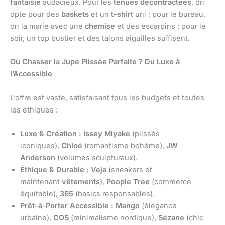
fantaisie
audacieux. Pour les
tenues décontractées
, on
opte pour des
baskets
et un
t-shirt
uni ; pour le bureau,
on la marie avec une
chemise
et des escarpins ; pour le
soir, un top bustier et des talons aiguilles suffisent.
Où Chasser la Jupe Plissée Parfaite ? Du Luxe à
l’Accessible
L’offre est vaste, satisfaisant tous les budgets et toutes
les éthiques :
Luxe & Création :
Issey Miyake
(plissés
iconiques),
Chloé
(romantisme bohème),
JW
Anderson
(volumes sculpturaux).
Éthique & Durable :
Veja
(sneakers et
maintenant
vêtements
),
People Tree
(commerce
équitable),
365
(basics responsables).
Prêt-à-Porter Accessible :
Mango
(élégance
urbaine),
COS
(minimalisme nordique),
Sézane
(chic