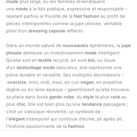
mode
plus large, où les femmes revendiquent
une
mode
à la fois pratique, expressive et responsable –
rejetant parfois la frivolité de la
fast fashion
au profit de
pièces intemporelles comme la jupe plissée, véritable
pilier d’un
dressing capsule
réfléchi.
Dans un monde saturé de
nouveautés
éphémères, la
jupe
plissée
demeure un investissement
mode
intelligent.
Qu’elle soit en
textile
recyclé, en soie
bio
, ou issue
d’un
destockage mode
astucieux, elle représente une
pièce durable et versatile. Ses multiples déclinaisons –
oversize
, mini, midi, maxi, en cuir
vegan
, en popeline
légère ou en laine épaisse – garantissent qu’elle trouvera
sa place dans toute
garde-robe
, du
style
le plus
rock
au
plus
chic
. Elle est bien plus qu’une
tendance
passagère ;
c’est un classique réinventé, un symbole de
l’
élégant
intemporel qui continue d’écrire, pli après pli,
l’histoire passionnante de la
fashion
.