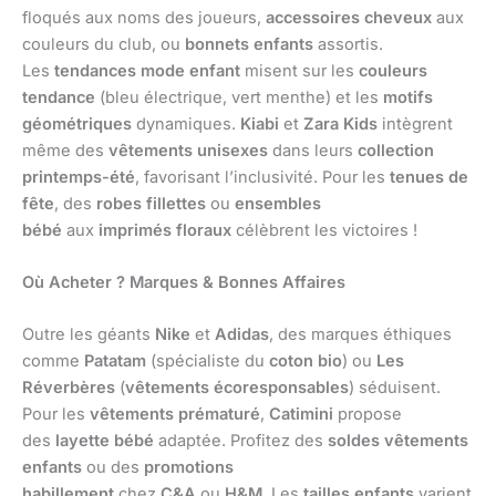
floqués aux noms des joueurs,
accessoires cheveux
aux
couleurs du club, ou
bonnets enfants
assortis.
Les
tendances mode enfant
misent sur les
couleurs
tendance
(bleu électrique, vert menthe) et les
motifs
géométriques
dynamiques.
Kiabi
et
Zara Kids
intègrent
même des
vêtements unisexes
dans leurs
collection
printemps-été
, favorisant l’inclusivité. Pour les
tenues de
fête
, des
robes fillettes
ou
ensembles
bébé
aux
imprimés floraux
célèbrent les victoires !
Où Acheter ? Marques & Bonnes Affaires
Outre les géants
Nike
et
Adidas
, des marques éthiques
comme
Patatam
(spécialiste du
coton bio
) ou
Les
Réverbères
(
vêtements écoresponsables
) séduisent.
Pour les
vêtements prématuré
,
Catimini
propose
des
layette bébé
adaptée. Profitez des
soldes vêtements
enfants
ou des
promotions
habillement
chez
C&A
ou
H&M
. Les
tailles enfants
varient