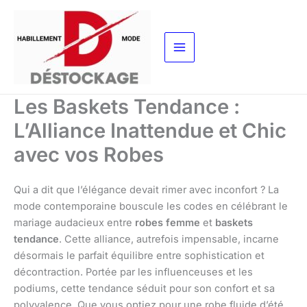
Aller
au
contenu
Les Baskets Tendance :
L’Alliance Inattendue et Chic
avec vos Robes
Qui a dit que l’élégance devait rimer avec inconfort ? La
mode contemporaine bouscule les codes en célébrant le
mariage audacieux entre
robes femme
et
baskets
tendance
. Cette alliance, autrefois impensable, incarne
désormais le parfait équilibre entre sophistication et
décontraction. Portée par les influenceuses et les
podiums, cette tendance séduit pour son confort et sa
polyvalence. Que vous optiez pour une robe fluide d’été