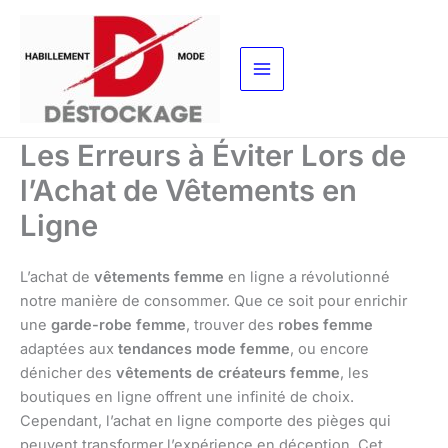
Aller
au
contenu
Les Erreurs à Éviter Lors de
l’Achat de Vêtements en
Ligne
L’achat de
vêtements femme
en ligne a révolutionné
notre manière de consommer. Que ce soit pour enrichir
une
garde-robe femme
, trouver des
robes femme
adaptées aux
tendances mode femme
, ou encore
dénicher des
vêtements de créateurs femme
, les
boutiques en ligne offrent une infinité de choix.
Cependant, l’achat en ligne comporte des pièges qui
peuvent transformer l’expérience en déception. Cet